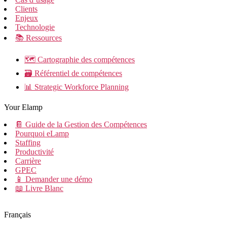
Clients
Enjeux
Technologie
📚 Ressources
🗺️ Cartographie des compétences
🗃️ Référentiel de compétences
📊 Strategic Workforce Planning
Your Elamp
📔 Guide de la Gestion des Compétences
Pourquoi eLamp
Staffing
Productivité
Carrière
GPEC
📱 Demander une démo
📖 Livre Blanc
Français