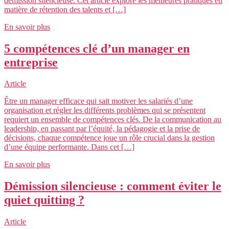
démission silencieuse. Cet article explore les meilleures pratiques en
matière de rétention des talents et […]
En savoir plus
5 compétences clé d’un manager en
entreprise
Article
Être un manager efficace qui sait motiver les salariés d’une
organisation et régler les différents problèmes qui se présentent
requiert un ensemble de compétences clés. De la communication au
leadership, en passant par l’équité, la pédagogie et la prise de
décisions, chaque compétence joue un rôle crucial dans la gestion
d’une équipe performante. Dans cet […]
En savoir plus
Démission silencieuse : comment éviter le
quiet quitting ?
Article