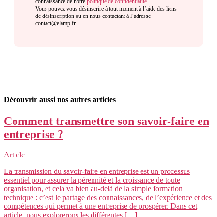
connaissance de notre
politique de confidentialité
.
Vous pouvez vous désinscrire à tout moment à l’aide des liens
de désinscription ou en nous contactant à l’adresse
contact@elamp.fr.
Découvrir aussi nos autres articles
Comment transmettre son savoir-faire en
entreprise ?
Article
La transmission du savoir-faire en entreprise est un processus
essentiel pour assurer la pérennité et la croissance de toute
organisation, et cela va bien au-delà de la simple formation
technique : c’est le partage des connaissances, de l’expérience et des
compétences qui permet à une entreprise de prospérer. Dans cet
article, nous explorerons les différentes […]