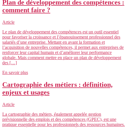
Plan de développement des compétences :
comment faire ?
Article
Le plan de développement des compétences est un outil essentiel
pour favoriser la croissance et l’épanouissement professionnel des
salariés d’une entreprise. Mettant en avant la formation et
l’acquisition de nouvelles compétences, il permet aux entreprises de
renforcer leur capital humain et d’améliorer leur performance
globale. Mais comment mettre en place un plan de développement
des […]
En savoir plus
Cartographie des métiers : définition,
enjeux et usages
Article
La cartographie des métiers, également appelée gestion
prévisionnelle des emplois et des compétences (GPEC), est une
pratique essentielle pour les professionnels des ressources humaines.