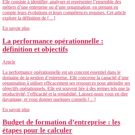
Elle consiste à identifier, analyser et représenter l’ensemble des
métiers d’une entreprise ou d’une organisation, en prenant en
compte leurs évolutions et leurs compétences requises. Cet article
explore la définition de […]
En savoir plus
La performance opérationnelle :
définition et objectifs
Article
La performance opérationnelle est un concept essentiel dans le
domaine de la gestion d’entreprise. Elle concerne la capacité d’une
organisation à utiliser efficacement ses ressources pour atteindre ses
objectifs opérationnels. Elle est souvent liée à des termes tels que la
productivité, l’efficacité et la rentabilité. Laissez-nous vous en dire
davantage, et vous donner quelques conseils […]
En savoir plus
Budget de formation d’entreprise : les
étapes pour le calculer