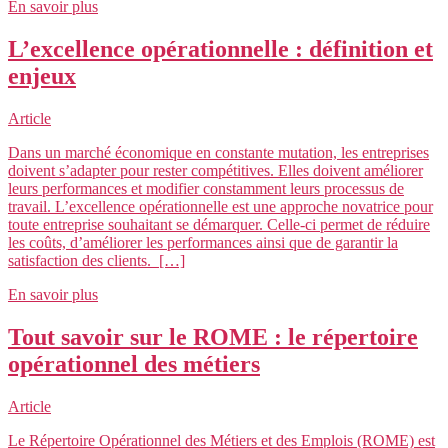
En savoir plus
L’excellence opérationnelle : définition et
enjeux
Article
Dans un marché économique en constante mutation, les entreprises
doivent s’adapter pour rester compétitives. Elles doivent améliorer
leurs performances et modifier constamment leurs processus de
travail. L’excellence opérationnelle est une approche novatrice pour
toute entreprise souhaitant se démarquer. Celle-ci permet de réduire
les coûts, d’améliorer les performances ainsi que de garantir la
satisfaction des clients. […]
En savoir plus
Tout savoir sur le ROME : le répertoire
opérationnel des métiers
Article
Le Répertoire Opérationnel des Métiers et des Emplois (ROME) est