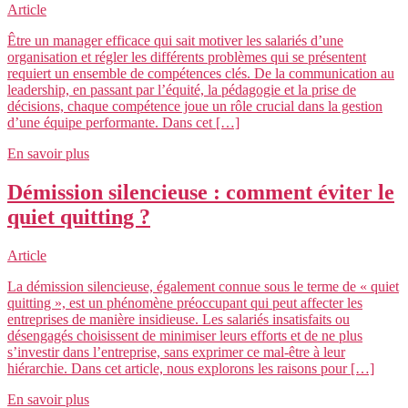
Article
Être un manager efficace qui sait motiver les salariés d’une
organisation et régler les différents problèmes qui se présentent
requiert un ensemble de compétences clés. De la communication au
leadership, en passant par l’équité, la pédagogie et la prise de
décisions, chaque compétence joue un rôle crucial dans la gestion
d’une équipe performante. Dans cet […]
En savoir plus
Démission silencieuse : comment éviter le
quiet quitting ?
Article
La démission silencieuse, également connue sous le terme de « quiet
quitting », est un phénomène préoccupant qui peut affecter les
entreprises de manière insidieuse. Les salariés insatisfaits ou
désengagés choisissent de minimiser leurs efforts et de ne plus
s’investir dans l’entreprise, sans exprimer ce mal-être à leur
hiérarchie. Dans cet article, nous explorons les raisons pour […]
En savoir plus