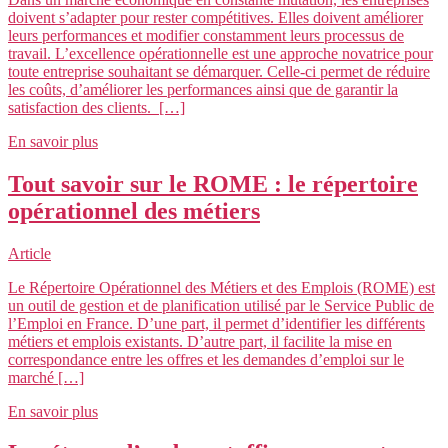
doivent s’adapter pour rester compétitives. Elles doivent améliorer
leurs performances et modifier constamment leurs processus de
travail. L’excellence opérationnelle est une approche novatrice pour
toute entreprise souhaitant se démarquer. Celle-ci permet de réduire
les coûts, d’améliorer les performances ainsi que de garantir la
satisfaction des clients. […]
En savoir plus
Tout savoir sur le ROME : le répertoire
opérationnel des métiers
Article
Le Répertoire Opérationnel des Métiers et des Emplois (ROME) est
un outil de gestion et de planification utilisé par le Service Public de
l’Emploi en France. D’une part, il permet d’identifier les différents
métiers et emplois existants. D’autre part, il facilite la mise en
correspondance entre les offres et les demandes d’emploi sur le
marché […]
En savoir plus