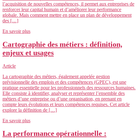
l’acquisition de nouvelles compétences, il permet aux entreprises de
renforcer leur capital humain et d’améliorer leur performance
globale. Mais comment mettre en place un plan de développement
des […]
En savoir plus
Cartographie des métiers : définition,
enjeux et usages
Article
La cartographie des métiers, également appelée gestion
prévisionnelle des emplois et des compétences (GPEC), est une
pratique essentielle pour les professionnels des ressources humaines.
Elle consiste à identifier, analyser et représenter l’ensemble des
métiers d’une entreprise ou d’une organisation, en prenant en
compte leurs évolutions et leurs compétences requises. Cet article
explore la définition de […]
En savoir plus
La performance opérationnelle :