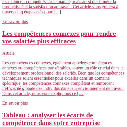
les maintenir compétitifs sur le marché, mais aussi de stimuler la
productivité et la satisfaction au travail. Cet article vous guidera à
travers cinq étapes clés pour […]
En savoir plus
Les compétences connexes pour rendre
vos salariés plus efficaces
Article
Les compétences connexes, également appelées compétences
annexes ou compétences transférables, jouent un rôle crucial dans le
développement professionnel des salariés. Bien que les compétences
techniques soient essentielles pour exceller dans un domaine
spécifique, les compétences connexes complètent et renforcent
l’efficacité globale des individus dans leur environnement de travail.
Dans cet article, nous vous expliquons ce […]
En savoir plus
Tableau : analyser les écarts de
compétence dans votre entreprise