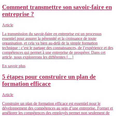
Comment transmettre son savoir-faire en
entreprise ?
Article
La transmission du savoir-faire en entreprise est un processus
essentiel pour assurer la pérennité et la croissance de toute
organisation, et cela va bien au-delà de la simple formation
technique : c’est le partage des connaissances, de l’expérience et des
compétences qui permet à une entreprise de prospérer. Dans cet
article, nous explorerons les différentes […]
En savoir plus
5 étapes pour construire un plan de
formation efficace
Article
Construire un plan de formation efficace est essentiel pour le
développement des compétences au sein d’une entreprise. Former et
améliorer les compétences des employés permet non seulement de