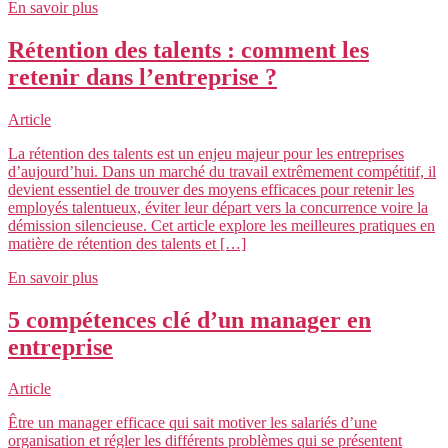
En savoir plus
Rétention des talents : comment les
retenir dans l’entreprise ?
Article
La rétention des talents est un enjeu majeur pour les entreprises
d’aujourd’hui. Dans un marché du travail extrêmement compétitif, il
devient essentiel de trouver des moyens efficaces pour retenir les
employés talentueux, éviter leur départ vers la concurrence voire la
démission silencieuse. Cet article explore les meilleures pratiques en
matière de rétention des talents et […]
En savoir plus
5 compétences clé d’un manager en
entreprise
Article
Être un manager efficace qui sait motiver les salariés d’une
organisation et régler les différents problèmes qui se présentent