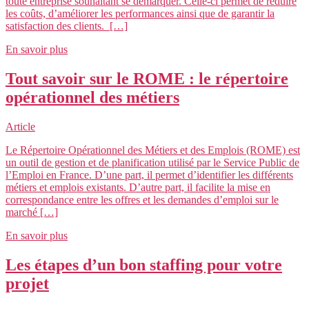
toute entreprise souhaitant se démarquer. Celle-ci permet de réduire
les coûts, d’améliorer les performances ainsi que de garantir la
satisfaction des clients. […]
En savoir plus
Tout savoir sur le ROME : le répertoire
opérationnel des métiers
Article
Le Répertoire Opérationnel des Métiers et des Emplois (ROME) est
un outil de gestion et de planification utilisé par le Service Public de
l’Emploi en France. D’une part, il permet d’identifier les différents
métiers et emplois existants. D’autre part, il facilite la mise en
correspondance entre les offres et les demandes d’emploi sur le
marché […]
En savoir plus
Les étapes d’un bon staffing pour votre
projet